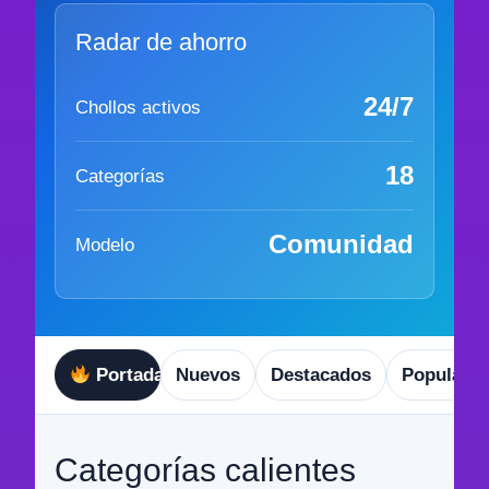
Radar de ahorro
24/7
Chollos activos
18
Categorías
Comunidad
Modelo
Portada
Nuevos
Destacados
Populare
Categorías calientes