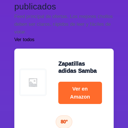
publicados
Feed principal de ofertas. Los mejores chollos
deben ser claros, rápidos de leer y fáciles de
votar.
Ver todos
Zapatillas
adidas Samba
Ver en
Amazon
80°