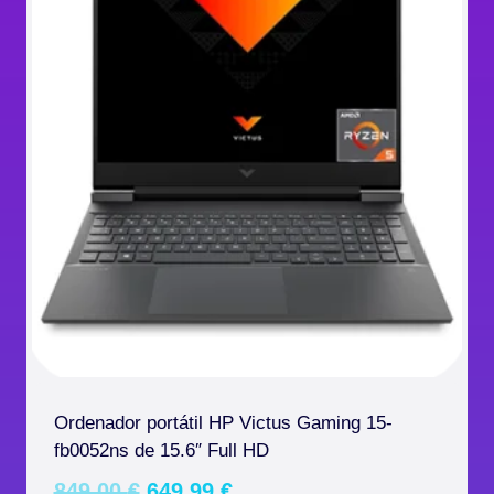
Ordenador portátil HP Victus Gaming 15-
fb0052ns de 15.6″ Full HD
El
El
849,00
€
649,99
€