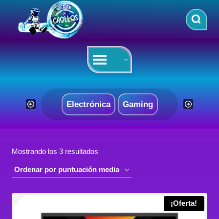
Saltar
al
contenido
Electrónica
Gaming
Ordenado
Mostrando los 3 resultados
por
puntuación
media
¡Oferta!