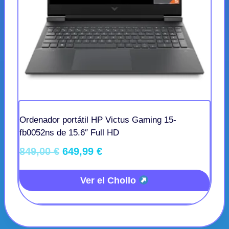
Ordenador portátil HP Victus Gaming 15-
fb0052ns de 15.6″ Full HD
El
El
849,00
€
649,99
€
precio
precio
Ver el Chollo
original
actual
era:
es:
849,00 €.
649,99 €.