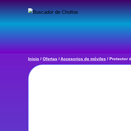
Saltar
al
contenido
Inicio
/
Ofertas
/
Accesorios de móviles
/
Protector 