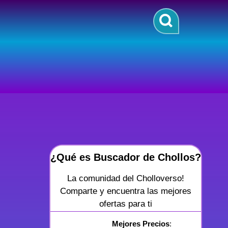
¿Qué es Buscador de Chollos?
La comunidad del Cholloverso!
Comparte y encuentra las mejores
ofertas para ti
Mejores Precios
: