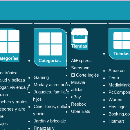
Tiendas
Tiendas
ategorías
AliExpress
Categorías
Samsung
Amazon
lectrónica
El Corte Inglés
Gaming
Temu
alud y belleza
Miravia
Moda y accesorios
MediaMark
ogar, vivienda y
adidas
Juguetes, familia e
PcCompon
icina
eBay
hijos
Worten
oches y motos
Reebok
Cine, libros, cultura
Hostinger
eportes y aire
Uber Eats
y ocio
Booking.c
bre
Jardín y bricolaje
Hotmart
iajes
Finanzas y