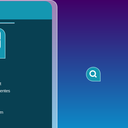
t
entes
om