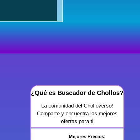
¿Qué es Buscador de Chollos?
La comunidad del Cholloverso!
Comparte y encuentra las mejores
ofertas para ti
Mejores Precios
: