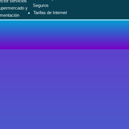
ector servicios
Seguros
upermercado y
Tarifas de Internet
imentación