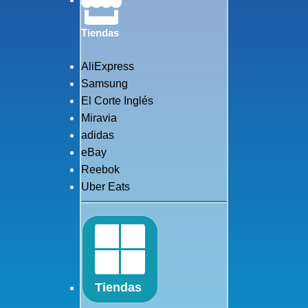
Tiendas
AliExpress
Samsung
El Corte Inglés
Miravia
adidas
eBay
Reebok
Uber Eats
Tiendas