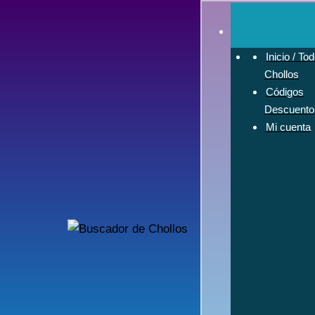
Saltar
al
contenido
Inicio / To
Chollos
Códigos
Descuento
Mi cuenta