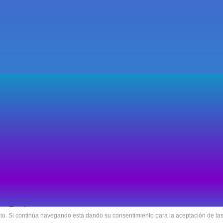
rt Design
uario. Si continúa navegando está dando su consentimiento para la aceptación de l