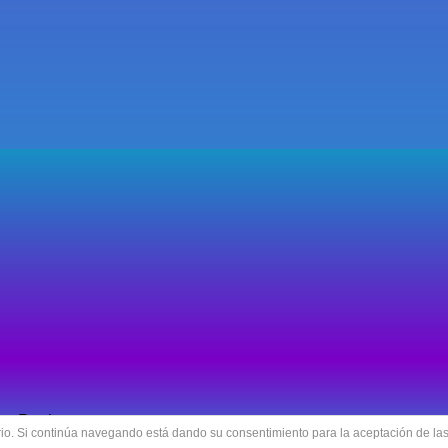
rt Design
uario. Si continúa navegando está dando su consentimiento para la aceptación de l