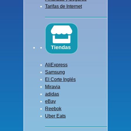
Tarifas de Internet
Tiendas
AliExpress
Samsung
El Corte Inglés
Miravia
adidas
eBay
Reebok
Uber Eats