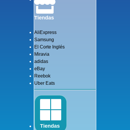
Tiendas
AliExpress
Samsung
El Corte Inglés
Miravia
adidas
eBay
Reebok
Uber Eats
Tiendas