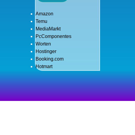
Amazon
Temu
MediaMarkt
PcComponentes
Worten
Hostinger
Booking.com
Hotmart