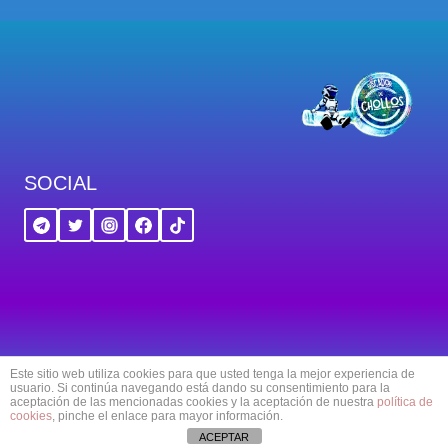
SOCIAL
© 2018-2026 Buscador de Chollos - By
Navagart
Este sitio web utiliza cookies para que usted tenga la mejor experiencia de
Design
usuario. Si continúa navegando está dando su consentimiento para la
aceptación de las mencionadas cookies y la aceptación de nuestra
política de
cookies
, pinche el enlace para mayor información.
ACEPTAR